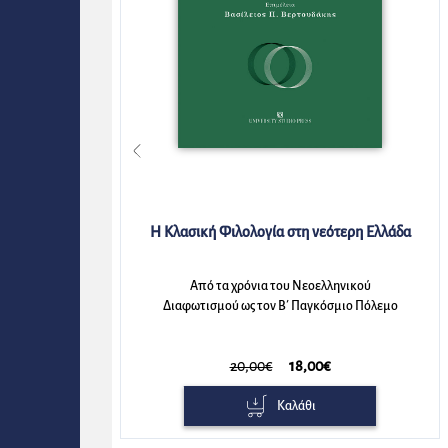
Βασίλης Κολώνας
άδα
Η Πόλις / The City
Ο αστικός χώρος στον Κ.Π. Καβάφη / Urban
ο
space in the work of C.P. Cavafy (Δεύτερη
έκδοση)
16,00€
14,40€
Καλάθι