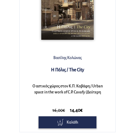
Corinne Ondine Pache
Όμηρος, ένα εγχειρίδιο
The Cambridge Guide to Homer. Με τα πλήρη
αρχαία κείμενα.
85,00€
76,50€
Καλάθι