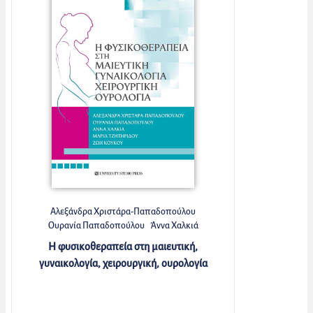
Αλεξάνδρα Χριστάρα-Παπαδοπούλου
Ουρανία Παπαδοπούλου
Άννα Χαλκιά
Μαρία Τζητηρίδου
Ζωή Κούκου
Η φυσικοθεραπεία στη μαιευτική,
γυναικολογία, χειρουργική, ουρολογία