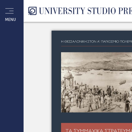
Γεωτεχνικές
MENU
επιστ. –
Λογοτεχνία
Νομική
Ελληνικά
Εκμάθηση
Θετικές
Θέατρο –
Κοινωνιολογία
Φιλολογία
Νέες
Ιατρική
Οδοντιατρική
Κτηνιατρική
Παραϊατρικά
Βιολογία
Περιβάλλον
Αρχιτεκτονική
Τέχνη
(Πεζογραφία
Μουσική
Φιλοσοφία
Παιδαγωγικά
Ψυχολογία
Ιστορία
Αρχαιολογία
Θεολογία
–
Οικονομία
Αθλητισμός
για
ξένων
Λεξικά
Προτάσεις
Προσφορές
επιστήμες
Κινηματογράφος
– Μ.Μ.Ε.
– Μελέτες
Κυκλοφορίες
– Τεχν.
– Ποίηση)
Πολιτική
ξένους
γλωσσών
τροφίμων