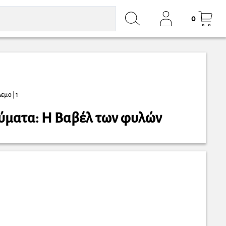
0
όλεμο
| 1
ύματα: Η Βαβέλ των φυλών