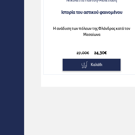
Νικολέττα Γιαντσή-Μελετιάδη
αφίας
Ιστορία του αστικού φαινομένου
την
Η ανάδυση των πόλεων της Φλάνδρας κατά τον
Μεσαίωνα
27,00€
24,30€
Καλάθι