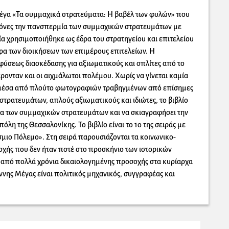
 Μέγα «Τα συμμαχικά στρατεύματα: Η βαβέλ των φυλών» που
εικόνες την πανσπερμία των συμμαχικών στρατευμάτων με
α χρησιμοποιήθηκε ως έδρα του στρατηγείου και επιτελείου
α των διοικήσεων των επιμέρους επιτελείων. Η
ύσεως διασκέδασης για αξιωματικούς και οπλίτες από το
ονταν και οι αιχμάλωτοι πολέμου. Χωρίς να γίνεται καμία
ι μέσα από πλούτο φωτογραφιών τραβηγμένων από επίσημες
τρατευμάτων, απλούς αξιωματικούς και ιδιώτες, το βιβλίο
τα των συμμαχικών στρατευμάτων και να σκιαγραφήσει την
όλη της Θεσσαλονίκης. Το βιβλίο είναι το 1ο της σειράς με
σμιο Πόλεμο». Στη σειρά παρουσιάζονται τα κοινωνικο-
ποχής που δεν ήταν ποτέ στο προσκήνιο των ιστορικών
από πολλά χρόνια δικαιολογημένης προσοχής στα κυρίαρχα
άννης Μέγας είναι πολιτικός μηχανικός, συγγραφέας και