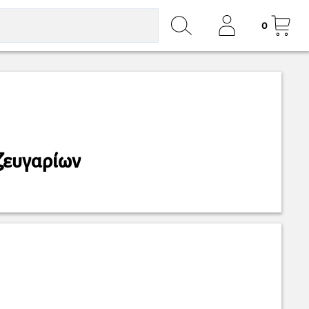
0
ζευγαρίων