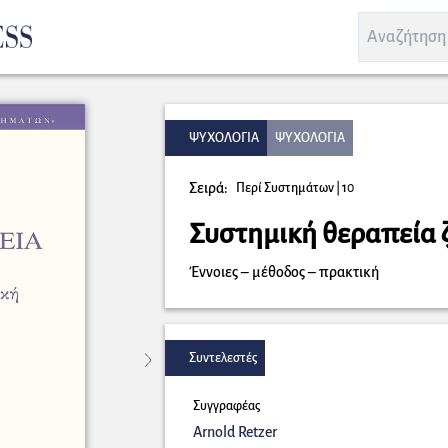
ΨΥΧΟΛΟΓΙΑ
ΨΥΧΟΛΟΓΙΑ
Σειρά:
Περί Συστημάτων
| 10
Συστημική θεραπεία 
Έννοιες – μέθοδος – πρακτική
Συντελεστές
Συγγραφέας
Arnold Retzer