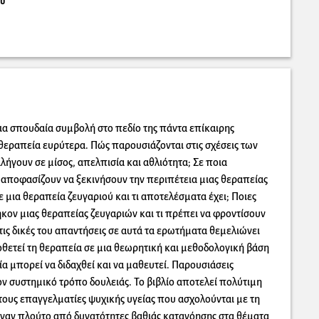
ου
μια σπουδαία συμβολή στο πεδίο της πάντα επίκαιρης
θεραπεία ευρύτερα. Πώς παρουσιάζονται στις σχέσεις των
αλήγουν σε μίσος, απελπισία και αθλιότητα; Σε ποια
 αποφασίζουν να ξεκινήσουν την περιπέτεια μιας θεραπείας
ε μια θεραπεία ζευγαριού και τι αποτελέσματα έχει; Ποιες
θήκον μιας θεραπείας ζευγαριών και τι πρέπει να φροντίσουν
τις δικές του απαντήσεις σε αυτά τα ερωτήματα θεμελιώνει
θετεί τη θεραπεία σε μια θεωρητική και μεθοδολογική βάση
ία μπορεί να διδαχθεί και να μαθευτεί. Παρουσιάσεις
 συστημικό τρόπο δουλειάς. Το βιβλίο αποτελεί πολύτιμη
ους επαγγελματίες ψυχικής υγείας που ασχολούνται με τη
ναν πλούτο από δυνατότητες βαθιάς κατανόησης στα θέματα