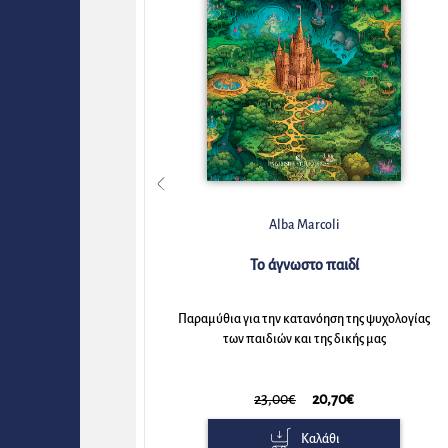
Vinciane Despret
Για την ευτυχία των νεκρών
ολογίας
Αφηγήσεις αυτών που μένουν πίσω
16,00€
14,40€
Καλάθι