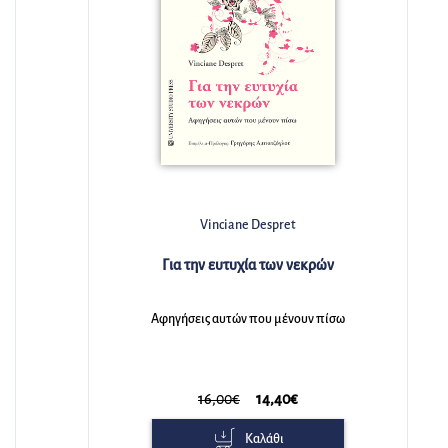
Robert L. Leahy
Τεχνικές γνωστικής θεραπείας
Ένας οδηγός για τον επαγγελματία
45,00€
40,50€
Καλάθι