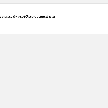
ν υπηρεσιών μας. Θέλετε να συμμετέχετε;
Εγγραφή στο Newsletter μας!
ουμε στη διεύθυνση που επιλέγετε μοναδικές προσφορές που θα ήταν κρ