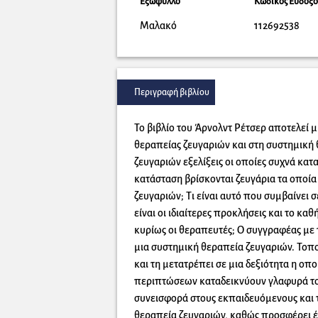
Εξώφυλλο
Κωδικός Ευδόξ
Μαλακό
112692538
Περιγραφή βιβλίου
Το βιβλίο του Άρνολντ Ρέτσερ αποτελεί 
θεραπείας ζευγαριών και στη συστημική 
ζευγαριών εξελίξεις οι οποίες συχνά κατ
κατάσταση βρίσκονται ζευγάρια τα οποία
ζευγαριών; Τι είναι αυτό που συμβαίνει σ
είναι οι ιδιαίτερες προκλήσεις και το κα
κυρίως οι θεραπευτές; Ο συγγραφέας με 
μια συστημική θεραπεία ζευγαριών. Τοπο
και τη μετατρέπει σε μια δεξιότητα η οπο
περιπτώσεων καταδεικνύουν γλαφυρά τον
συνεισφορά στους εκπαιδευόμενους και τ
θεραπεία ζευγαριών, καθώς προσφέρει έ