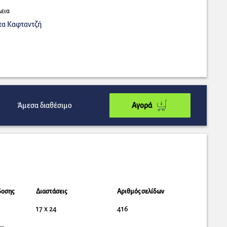
λεια
τα Καφταντζή
Άμεσα διαθέσιμο
Αγορά
δοσης
Διαστάσεις
Αριθμός σελίδων
17 x 24
416