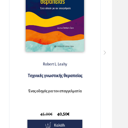
Jessica Benjamin
Τα δεσμά του έρωτα
Ψυχανάλυση, φεμινισμός και το πρόβλημα της
κυριαρχικότητας
22,00€
19,80€
Καλάθι