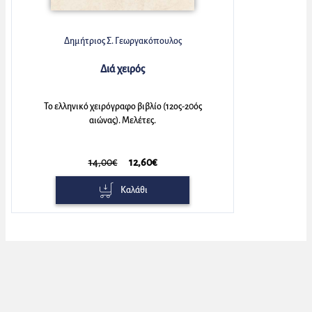
Δημήτριος Σ. Γεωργακόπουλος
Διά χειρός
Το ελληνικό χειρόγραφο βιβλίο (12ος-20ός
αιώνας). Μελέτες.
14,00€
12,60€
Καλάθι