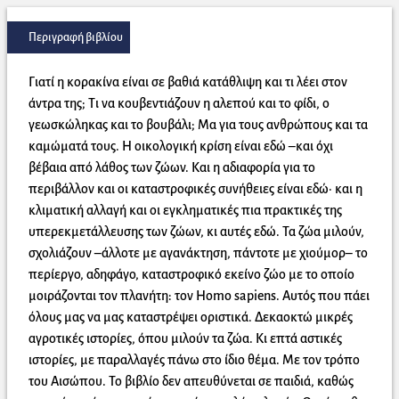
Περιγραφή βιβλίου
Γιατί η κορακίνα είναι σε βαθιά κατάθλιψη και τι λέει στον
άντρα της; Τι να κουβεντιάζουν η αλεπού και το φίδι, ο
γεωσκώληκας και το βουβάλι; Μα για τους ανθρώπους και τα
καμώματά τους. Η οικολογική κρίση είναι εδώ –και όχι
βέβαια από λάθος των ζώων. Και η αδιαφορία για το
περιβάλλον και οι καταστροφικές συνήθειες είναι εδώ· και η
κλιματική αλλαγή και οι εγκληματικές πια πρακτικές της
υπερεκμετάλλευσης των ζώων, κι αυτές εδώ. Τα ζώα μιλούν,
σχολιάζουν –άλλοτε με αγανάκτηση, πάντοτε με χιούμορ– το
περίεργο, αδηφάγο, καταστροφικό εκείνο ζώο με το οποίο
μοιράζονται τον πλανήτη: τον Homo sapiens. Αυτός που πάει
όλους μας να μας καταστρέψει οριστικά. Δεκαοκτώ μικρές
αγροτικές ιστορίες, όπου μιλούν τα ζώα. Κι επτά αστικές
ιστορίες, με παραλλαγές πάνω στο ίδιο θέμα. Με τον τρόπο
του Αισώπου. Το βιβλίο δεν απευθύνεται σε παιδιά, καθώς