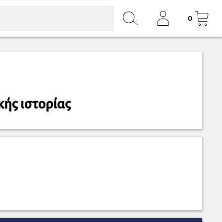
0
ής ιστορίας