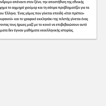
ύνδρομο απέναντι στον ξένο, την αποστήθιση της εθνικής
χημα το αιχμηρό χιούμορ και τη σάτιρα προβληματίζει για τα
ου Έλληνα. Ένας γάμος που γίνεται επειδή «έτσι πρέπει»
υρανού» και το γραφικό εκκλησάκι της τελετής γίνεται ένας
ντας τους ήρωες μαζί με το κοινό να επιβεβαιώσουν αυτό
ματα δεν έγιναν μαθήματα νεοελληνικής ιστορίας.