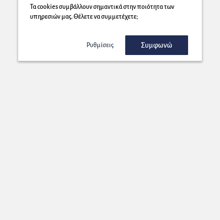
Τα cookies συμβάλλουν σημαντικά στην ποιότητα των
υπηρεσιών μας. Θέλετε να συμμετέχετε;
Συμφωνώ
Ρυθμίσεις
Εγγραφή στο Newsletter μας!
Στέλνουμε στη διεύθυνση που επιλέγετε μοναδικές προσφορές που
θα ήταν κρίμα να τις χάσετε!