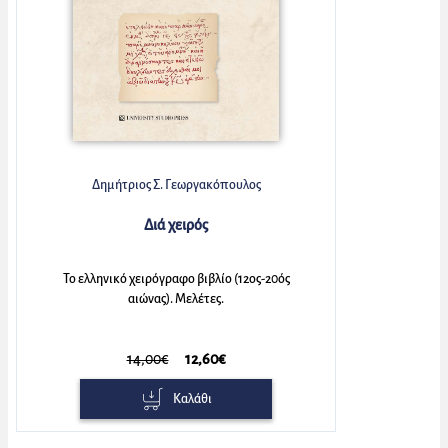
Δημήτριος Σ. Γεωργακόπουλος
Διά χειρός
Το ελληνικό χειρόγραφο βιβλίο (12ος-20ός
αιώνας). Μελέτες.
14,00€
12,60€
Καλάθι