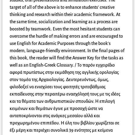
studies, oral presentations and simulation exercises. The
target of all of the above is to enhance students’ creative
thinking and research within their academic framework. At
the same time, socialization and learning as a process are
boosted by teamwork. Even the most hesitant students can
overcome the hurdle of making errors and are encouraged to
use English for Academic Purposes through the book's
modern, language-friendly environment. In the final pages of
this book, the reader will find the Answer Key for the tasks as
well as an English-Greek Glossary. / Το παρόν εγχειρίδιο
αφορά πρωτίστως στην εκμάθηση της αγγλικής ορολογίας
στον τομέα της Αρχαιολογίας. Δευτερευόντως, όμως,
φιλοδοξεί να ενισχύσει τους φοιτητές τριτοβάθμιας
εκπαίδευσης στην περαιτέρω ενασχόλησή τους με τις ιδέες
και τα θέματα των ανθρωπιστικών σπουδών. Η επιλογή
κειμένων και θεμάτων έγινε με προσοχή ώστε να
ανταποκρίνονται στις ανάγκες μεσαίου αλλά και
προχωρημένου επιπέδου. Η ύλη του βιβλίου χωρίζεται σε
έξι μέρη και περιέχει συνολικά 39 ενότητες με κείμενα