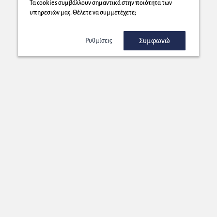
Τα cookies συμβάλλουν σημαντικά στην ποιότητα των
υπηρεσιών μας. Θέλετε να συμμετέχετε;
Συμφωνώ
Ρυθμίσεις
Εγγραφή στο Newsletter μας!
Στέλνουμε στη διεύθυνση που επιλέγετε μοναδικές προσφορές που
θα ήταν κρίμα να τις χάσετε!