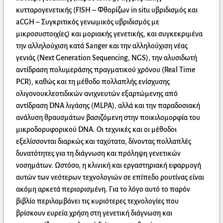
κυτταρογενετικής (FISH – Φθορίζων in situ υβριδισμός και
aCGH – Συγκριτικός γενωμικός υβριδισμός με
μικροσυστοιχίες) και μοριακής γενετικής, και συγκεκριμένα
την αλληλούχιση κατά Sanger και την αλληλούχιση νέας
γενιάς (Next Generation Sequencing, NGS), την αλυσιδωτή
αντίδραση πολυμεράσης πραγματικού χρόνου (Real Time
PCR), καθώς και τη μέθοδο πολλαπλής ενίσχυσης
ολιγονουκλεοτιδικών ανιχνευτών εξαρτώμενης από
αντίδραση DNA λιγάσης (MLPA), αλλά και την παραδοσιακή
ανάλυση θραυσμάτων βασιζόμενη στην ποικιλομορφία του
μικροδορυφορικού DNA. Οι τεχνικές και οι μέθοδοι
εξελίσσονται διαρκώς και ταχύτατα, δίνοντας πολλαπλές
δυνατότητες για τη διάγνωση και πρόληψη γενετικών
νοσημάτων. Ωστόσο, η κλινική και εργαστηριακή εφαρμογή
αυτών των νεότερων τεχνολογιών σε επίπεδο ρουτίνας είναι
ακόμη αρκετά περιορισμένη. Για το λόγο αυτό το παρόν
βιβλίο περιλαμβάνει τις κυριότερες τεχνολογίες που
βρίσκουν ευρεία χρήση στη γενετική διάγνωση και