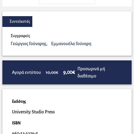
Συντελεστές
Συγγραφείς
Γεώργιος Γούναρης
,
Εμμανουέλα Γούναρη
Προσωρινά μή
9,00€
Αγορά εντύπου
10,00€
διαθέσιμο
Εκδότης
University Studio Press
ISBN
960-12-1279-5