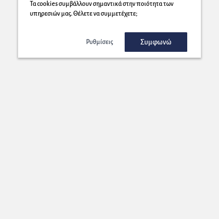
Τα cookies συμβάλλουν σημαντικά στην ποιότητα των
υπηρεσιών μας. Θέλετε να συμμετέχετε;
Συμφωνώ
Ρυθμίσεις
Εγγραφή στο Newsletter μας!
Στέλνουμε στη διεύθυνση που επιλέγετε μοναδικές προσφορές που
θα ήταν κρίμα να τις χάσετε!