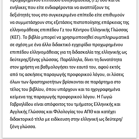
προχωρημένου επιπέδου ελληνομάθειας (Γ2) όσο και σε
ενήλικες που είτε ενδιαφέρονται να αναπτύξουν τις
δεξιότητές τους στο συγκεκριμένο επίπεδο είτε επιθυμούν
να συμμετάσχουν στις εξετάσεις πιστοποίησης επάρκειας της
ελληνομάθειας επιπέδου Γ2 του Κέντρου Ελληνικής Γλώσσας
(ΚΕΓ). Το βιβλίο μπορεί να χρησιμοποιηθεί συμπληρωματικά
σε σχέση με ένα άλλο διδακτικό εγχειρίδιο προχωρημένου
επιπέδου ελληνομάθειας για τη διδασκαλία της ελληνικής ως
δεύτερης/ξένης γλώσσας. Παράλληλα, δίνει τη δυνατότητα
στον χρήστη να βαθμολογήσει τον εαυτό του, αφού εκτός
από τις ασκήσεις παραγωγής προφορικού λόγου, οι λύσεις
όλων των δραστηριοτήτων βρίσκονται σε παράρτημα στο
τέλος του βιβλίου, όπου υπάρχουν και τα ηχογραφημένα
κείμενα της παραγωγής προφορικού λόγου. Η Γωγώ
Γαβριηλίδου είναι απόφοιτος του τμήματος Ελληνικής και
Αγγλικής Γλώσσας και Φιλολογίας του ΑΠΘ και κατέχει
διδακτορικό τίτλο με ειδίκευση στην ελληνική ως δεύτερη/
ξένη γλώσσα.