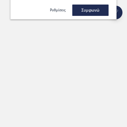
Συμφωνώ
Ρυθμίσεις
Εγγραφή στο Newsletter μας!
Στέλνουμε στη διεύθυνση που επιλέγετε μοναδικές προσφορές που
θα ήταν κρίμα να τις χάσετε!