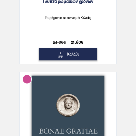
Γλυπτά ρωμαϊκών χρόνων
Ευρήματα στον νομό Κιλκίς
24,00€
21,60€
Καλάθι