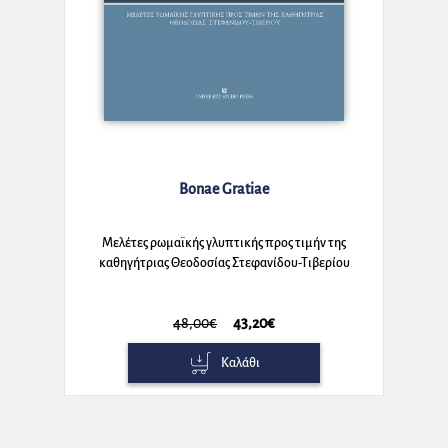
Bonae Gratiae
Μελέτες ρωμαϊκής γλυπτικής προς τιμήν της
καθηγήτριας Θεοδοσίας Στεφανίδου-Τιβερίου
48,00€
43,20€
Καλάθι