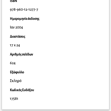
ISBN
978-960-12-1277-7
Ημερομηνία έκδοσης
Ιαν 2004
Διαστάσεις
17 x 24
Αριθμός σελίδων
624
Εξώφυλλο
Σκληρό
Κωδικός Ευδόξου
17581