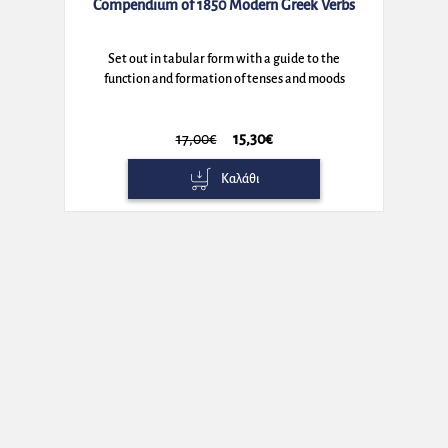
Compendium of 1850 Modern Greek Verbs
Set out in tabular form with a guide to the
function and formation of tenses and moods
17,00€
15,30€
Καλάθι